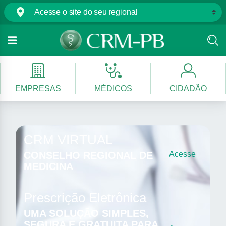
EMPRESAS
MÉDICOS
CIDADÃO
CRM VIRTUAL
CONSELHO REGIONAL DE
Acesse
MEDICINA
Prescrição Eletrônica
UMA SOLUÇÃO SIMPLES,
SEGURA E GRATUITA PARA